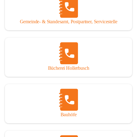
WISSENSWERTES:
Tragöß - St. Katharein ist eine im Rahmen der 
Gemeinde- & Standesamt, Postpartner, Servicestelle
Gemeindestrukturreform 2015 fusionierte Gemeinde, die 
aus den ehemaligen Gemeinden Tragöß und St. Katharein 
an der Laming entstanden ist.
Einwohner:
1.794 Hauptwohnsitze
196 Nebenwohnsitze
Bücherei Hollerbusch
(Stand 01.01.2025)
Fläche:
 153,93 km²
Seehöhe:
 565 bis 2.123 m
Katastralgemeinden:
Untertal, St. Katharein an der Laming, Hüttengraben, 
Bauhöfe
Rastal, Oberdorf - Niederdorf, Obertal, Schattenberg, 
Sonnberg, Oberort
Nachbargemeinden: