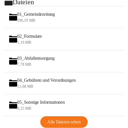
Dateien
01_Gemeindezeitung
296,19 MB
02_Formulare
1,19 MB
03_Abfallentsorgung
7,78 MB
04_Gebühren und Verordnungen
11,04 MB
05_Sonstige Informationen
0,25 MB
Alle Dateien sehen