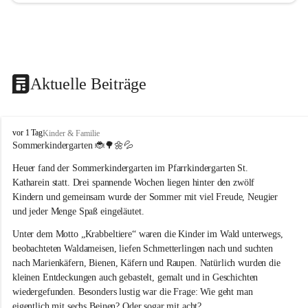
Aktuelle Beiträge
T
vor 1 Tag
Kinder & Familie
r
Sommerkindergarten 
🐞🌳🌼💦
a
Heuer fand der Sommerkindergarten im Pfarrkindergarten St. 
g
ö
Katharein statt. Drei spannende Wochen liegen hinter den zwölf 
ß
Kindern und gemeinsam wurde der Sommer mit viel Freude, Neugier 
-
und jeder Menge Spaß eingeläutet.
S
t
Unter dem Motto „Krabbeltiere“ waren die Kinder im Wald unterwegs, 
.
beobachteten Waldameisen, liefen Schmetterlingen nach und suchten 
K
nach Marienkäfern, Bienen, Käfern und Raupen. Natürlich wurden die 
a
kleinen Entdeckungen auch gebastelt, gemalt und in Geschichten 
t
wiedergefunden. Besonders lustig war die Frage: Wie geht man 
h
a
eigentlich mit sechs Beinen? Oder sogar mit acht?