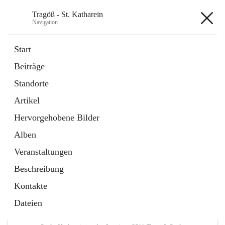
Tragöß - St. Katharein
Navigation
Tragöß - St. Katharein
Start
Beiträge
öffnet
Öffnungszeiten
Standorte
in
Externe Webseite
neuem
Artikel
Tab
öffnet
Abenteuerregion Erzberg-Leoben
in
Artikel
Hervorgehobene Bilder
neuem
Tab
Alben
+3
Veranstaltungen
Beschreibung
Kontakte
Dateien
Hauptadresse