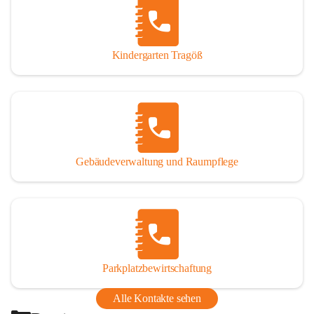
Thörl, Kapfenberg, Bruck an der Mur, Proleb, Trofaiach, 
Eisenerz, Vordernberg und Wildalpen
Kindergarten Tragöß
Bezirk:
 Bruck-Mürzzuschlag
Bundesland:
 Steiermark
Gebäudeverwaltung und Raumpflege
Parkplatzbewirtschaftung
Alle Kontakte sehen