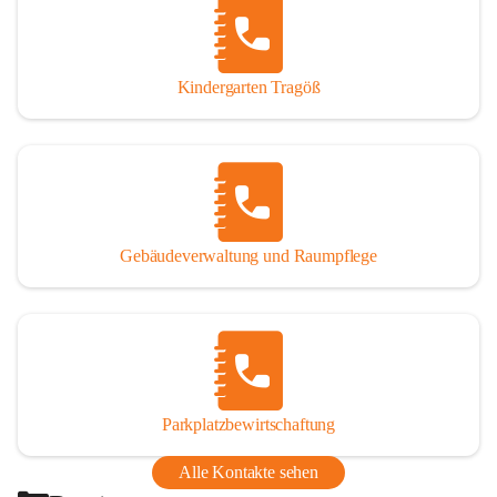
Thörl, Kapfenberg, Bruck an der Mur, Proleb, Trofaiach, 
Eisenerz, Vordernberg und Wildalpen
Kindergarten Tragöß
Bezirk:
 Bruck-Mürzzuschlag
Bundesland:
 Steiermark
Gebäudeverwaltung und Raumpflege
Parkplatzbewirtschaftung
Alle Kontakte sehen