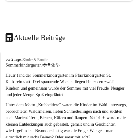
Aktuelle Beiträge
T
vor 2 Tagen
Kinder & Familie
r
Sommerkindergarten 
🐞🌳🌼💦
a
Heuer fand der Sommerkindergarten im Pfarrkindergarten St. 
g
ö
Katharein statt. Drei spannende Wochen liegen hinter den zwölf 
ß
Kindern und gemeinsam wurde der Sommer mit viel Freude, Neugier 
-
und jeder Menge Spaß eingeläutet.
S
t
Unter dem Motto „Krabbeltiere“ waren die Kinder im Wald unterwegs, 
.
beobachteten Waldameisen, liefen Schmetterlingen nach und suchten 
K
nach Marienkäfern, Bienen, Käfern und Raupen. Natürlich wurden die 
a
kleinen Entdeckungen auch gebastelt, gemalt und in Geschichten 
t
wiedergefunden. Besonders lustig war die Frage: Wie geht man 
h
a
eigentlich mit sechs Beinen? Oder sogar mit acht?