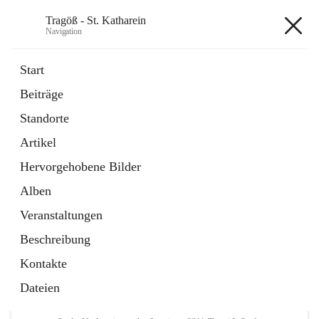
Tragöß - St. Katharein
Navigation
Tragöß - St. Katharein
Start
Beiträge
öffnet
Öffnungszeiten
Standorte
in
Externe Webseite
neuem
Artikel
Tab
öffnet
Abenteuerregion Erzberg-Leoben
in
Artikel
Hervorgehobene Bilder
neuem
Tab
Alben
+3
Veranstaltungen
Beschreibung
Kontakte
Dateien
Hauptadresse