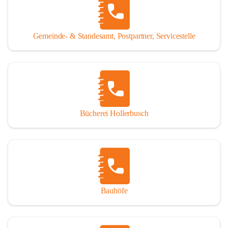
WISSENSWERTES:
Tragöß - St. Katharein ist eine im Rahmen der 
Gemeinde- & Standesamt, Postpartner, Servicestelle
Gemeindestrukturreform 2015 fusionierte Gemeinde, die 
aus den ehemaligen Gemeinden Tragöß und St. Katharein 
an der Laming entstanden ist.
Einwohner:
1.794 Hauptwohnsitze
196 Nebenwohnsitze
Bücherei Hollerbusch
(Stand 01.01.2025)
Fläche:
 153,93 km²
Seehöhe:
 565 bis 2.123 m
Katastralgemeinden:
Untertal, St. Katharein an der Laming, Hüttengraben, 
Bauhöfe
Rastal, Oberdorf - Niederdorf, Obertal, Schattenberg, 
Sonnberg, Oberort
Nachbargemeinden: