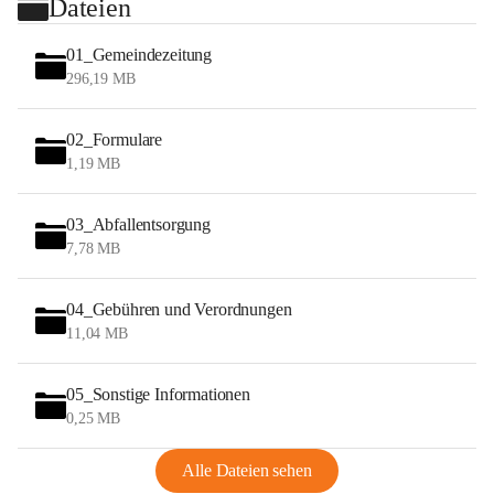
Dateien
01_Gemeindezeitung
296,19 MB
02_Formulare
1,19 MB
03_Abfallentsorgung
7,78 MB
04_Gebühren und Verordnungen
11,04 MB
05_Sonstige Informationen
0,25 MB
Alle Dateien sehen