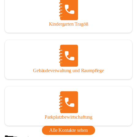
Thörl, Kapfenberg, Bruck an der Mur, Proleb, Trofaiach, 
Eisenerz, Vordernberg und Wildalpen
Kindergarten Tragöß
Bezirk:
 Bruck-Mürzzuschlag
Bundesland:
 Steiermark
Gebäudeverwaltung und Raumpflege
Parkplatzbewirtschaftung
Alle Kontakte sehen