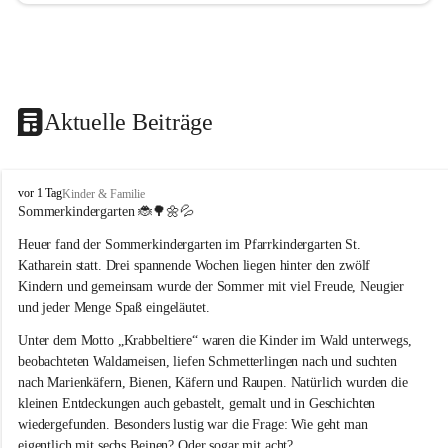
Aktuelle Beiträge
T
vor 1 Tag
Kinder & Familie
r
Sommerkindergarten 
🐞🌳🌼💦
a
Heuer fand der Sommerkindergarten im Pfarrkindergarten St. 
g
ö
Katharein statt. Drei spannende Wochen liegen hinter den zwölf 
ß
Kindern und gemeinsam wurde der Sommer mit viel Freude, Neugier 
-
und jeder Menge Spaß eingeläutet.
S
t
Unter dem Motto „Krabbeltiere“ waren die Kinder im Wald unterwegs, 
.
beobachteten Waldameisen, liefen Schmetterlingen nach und suchten 
K
nach Marienkäfern, Bienen, Käfern und Raupen. Natürlich wurden die 
a
kleinen Entdeckungen auch gebastelt, gemalt und in Geschichten 
t
wiedergefunden. Besonders lustig war die Frage: Wie geht man 
h
a
eigentlich mit sechs Beinen? Oder sogar mit acht?