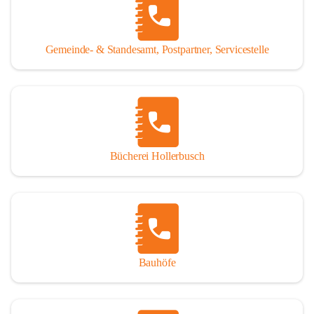
WISSENSWERTES:
Tragöß - St. Katharein ist eine im Rahmen der 
Gemeinde- & Standesamt, Postpartner, Servicestelle
Gemeindestrukturreform 2015 fusionierte Gemeinde, die 
aus den ehemaligen Gemeinden Tragöß und St. Katharein 
an der Laming entstanden ist.
Einwohner:
1.794 Hauptwohnsitze
196 Nebenwohnsitze
Bücherei Hollerbusch
(Stand 01.01.2025)
Fläche:
 153,93 km²
Seehöhe:
 565 bis 2.123 m
Katastralgemeinden:
Untertal, St. Katharein an der Laming, Hüttengraben, 
Bauhöfe
Rastal, Oberdorf - Niederdorf, Obertal, Schattenberg, 
Sonnberg, Oberort
Nachbargemeinden: