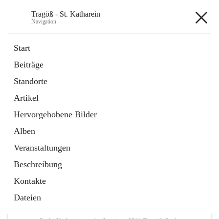
Tragöß - St. Katharein
Navigation
Tragöß - St. Katharein
Start
Beiträge
öffnet
Öffnungszeiten
Standorte
in
Externe Webseite
neuem
Artikel
Tab
öffnet
Abenteuerregion Erzberg-Leoben
in
Artikel
Hervorgehobene Bilder
neuem
Tab
Alben
+3
Veranstaltungen
Beschreibung
Kontakte
Dateien
Hauptadresse