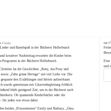
T
vor 1
& Familie
r
Lieder und Bastelspaß in der Bücherei Hollerbusch
Ferie
a
Bewe
und kreativer Nachmittag erwartete die Kinder beim 
g
ö
is-Programm
 in der Bücherei Hollerbusch.
Eine
ß
und s
ristine las die Geschichten „Rony, das Pony und 
-
S
 sowie „Zehn grüne Heringe“ mit viel Liebe vor. Die 
t
n gespannt den Erzählungen und hörten aufmerksam 
.
ch wurde gemeinsam mit Gitarrenbegleitung fröhlich 
K
ießend blieb genügend Zeit, um in der Bücherei nach 
a
schmökern. Ob spannende Kinderbücher oder die 
t
 – für jeden war etwas dabei.
h
a
en beiden „Prinzessinnen“ Emily und Barbara, „Oma 
r