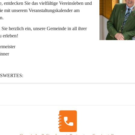
 entdecken Sie das vielfältige Vereinsleben und 
ie mit unserem Veranstaltungskalender am 
n.
 Sie herzlich ein, unsere Gemeinde in all ihrer 
u erleben!
rmeister
inner
SWERTES:
St. Katharein ist eine im Rahmen der Gemeindestrukturreform 2015 fusi
, die aus den ehemaligen Gemeinden Tragöß und St. Katharein an der
 ist.
r:
uptwohnsitze
nwohnsitze
1.01.2025)