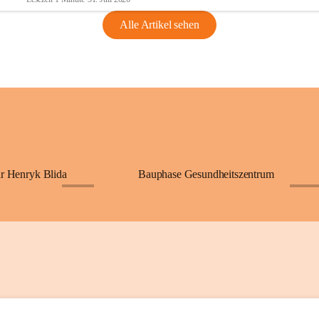
Alle Artikel sehen
ar Henryk Blida
Bauphase Gesundheitszentrum
+25
+70