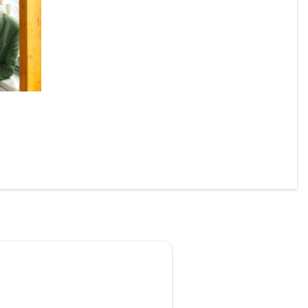
onierte 
 Laming 