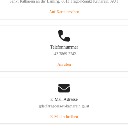
Sankt Katharein an der Laming, 8611 Tragöß-Sankt Katharein, AUT
Auf Karte ansehen
Telefonnummer
+43 3869 2242
Anrufen
E-Mail Adresse
gde@tragoess-st-katharein.gv.at
E-Mail schreiben