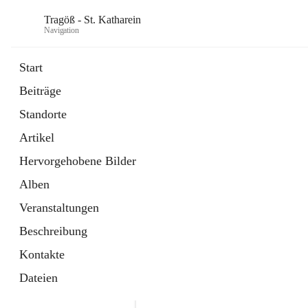
Tragöß - St. Katharein
Navigation
Start
Beiträge
öffnet
Öffnungszeiten
Standorte
in
Externe Webseite
neuem
Artikel
Tab
öffnet
Abenteuerregion Erzberg-Leoben
in
Artikel
Hervorgehobene Bilder
neuem
Tab
Alben
Veranstaltungen
Beschreibung
Kontakte
Dateien