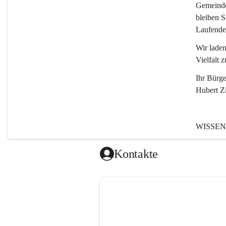
Gemeinde,
bleiben S
Laufende
Wir laden
Vielfalt z
Ihr Bürge
Hubert Z
WISSEN
Tragöß - 
Kontakte
Gemeinde
entstanden
Einwohne
1.794 Ha
196 Nebe
(Stand 0