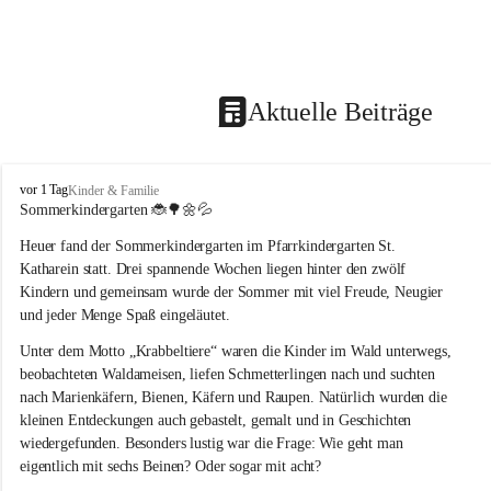
Aktuelle Beiträge
T
vor 1 Tag
Kinder & Familie
r
Sommerkindergarten 
🐞🌳🌼💦
a
Heuer fand der Sommerkindergarten im Pfarrkindergarten St. 
g
ö
Katharein statt. Drei spannende Wochen liegen hinter den zwölf 
ß
Kindern und gemeinsam wurde der Sommer mit viel Freude, Neugier 
-
und jeder Menge Spaß eingeläutet.
S
t
Unter dem Motto „Krabbeltiere“ waren die Kinder im Wald unterwegs, 
.
beobachteten Waldameisen, liefen Schmetterlingen nach und suchten 
K
nach Marienkäfern, Bienen, Käfern und Raupen. Natürlich wurden die 
a
kleinen Entdeckungen auch gebastelt, gemalt und in Geschichten 
t
wiedergefunden. Besonders lustig war die Frage: Wie geht man 
h
a
eigentlich mit sechs Beinen? Oder sogar mit acht?
r