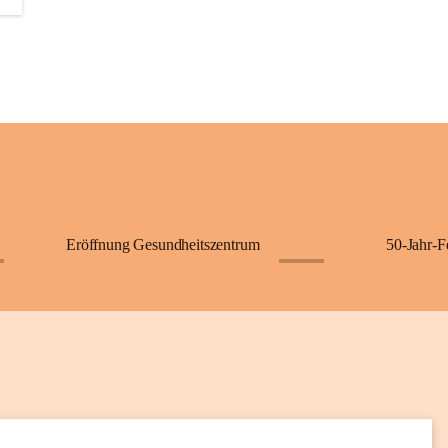
+2
Eröffnung Gesundheitszentrum
50-Jahr-F
+62