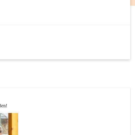
18
SEP
24
SEP
ßen! 