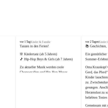
T
T
vor 1 Tag
vor 2 Tagen
Kinder & Familie
Kinder 
r
r
Tanzen in den Ferien!
📚 Geschichten, 
a
a
🌸 
Kindertanz
 (ab 5 Jahren)
Ein gemütlicher 
g
g
ö
ö
🎵 
Hip-Hop Boys & Girls
 (ab 7 Jahren)
Sommer-Erlebn
ß
ß
Zu aktueller Musik werden coole 
Oma Krauskopf Ch
-
-
S
S
Choreografien und Hip-Hop-Moves 
Gerd, das Pferd“
t
t
einstudiert. Dabei stehen die Freude an der 
Kinder lauschte
.
.
Bewegung und der Spaß am Tanzen im 
zu. Zwischendur
K
K
Mittelpunkt. 💛
gesungen. Anschl
a
a
Herzenslust zu 
t
t
beliebten Tonies
h
h
a
a
Gemeinsam mit d
r
r