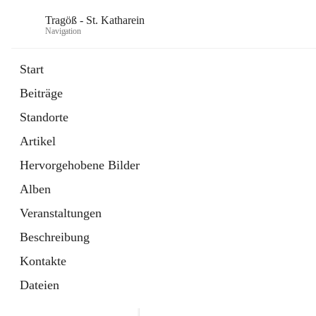
Tragöß - St. Katharein
Navigation
Start
Beiträge
öffnet
Öffnungszeiten
Standorte
in
Externe Webseite
neuem
Artikel
Tab
öffnet
Abenteuerregion Erzberg-Leoben
in
Artikel
Hervorgehobene Bilder
neuem
Tab
Alben
Veranstaltungen
Beschreibung
Kontakte
Dateien