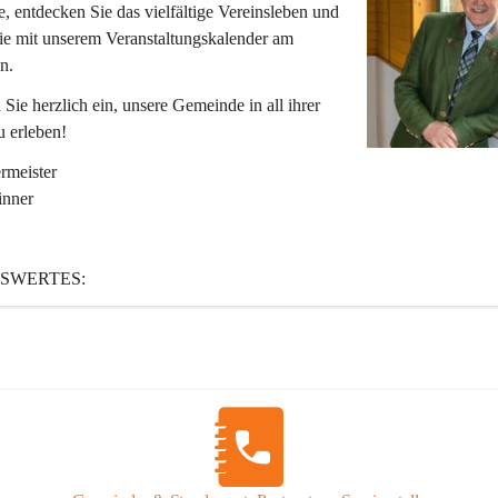
 entdecken Sie das vielfältige Vereinsleben und 
ie mit unserem Veranstaltungskalender am 
n.
 Sie herzlich ein, unsere Gemeinde in all ihrer 
u erleben!
rmeister
inner
SWERTES:
St. Katharein ist eine im Rahmen der Gemeindestrukturreform 2015 fusi
, die aus den ehemaligen Gemeinden Tragöß und St. Katharein an der
 ist.
r:
uptwohnsitze
nwohnsitze
1.01.2025)