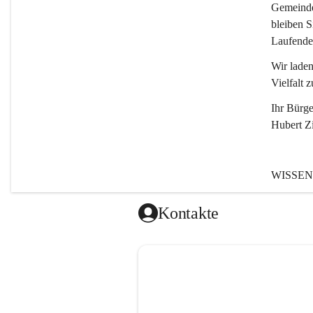
Gemeinde,
bleiben S
Laufende
Wir laden
Vielfalt z
Ihr Bürge
Hubert Z
WISSEN
Tragöß - 
Kontakte
Gemeinde
entstanden
Einwohne
1.794 Ha
196 Nebe
(Stand 0