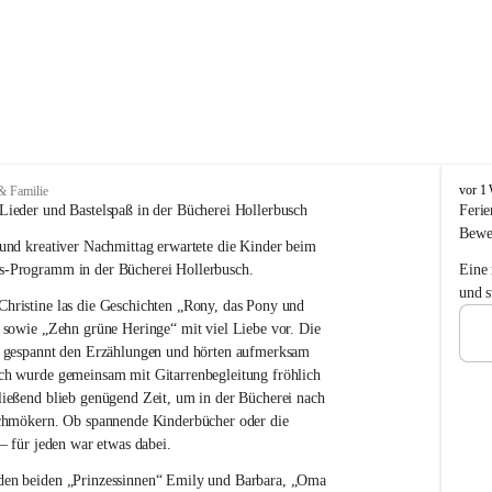
T
vor 1
& Familie
r
Lieder und Bastelspaß in der Bücherei Hollerbusch
Ferie
a
Bewe
und kreativer Nachmittag erwartete die Kinder beim 
g
ö
is-Programm
 in der Bücherei Hollerbusch.
Eine
ß
und s
ristine las die Geschichten „Rony, das Pony und 
-
S
 sowie „Zehn grüne Heringe“ mit viel Liebe vor. Die 
t
n gespannt den Erzählungen und hörten aufmerksam 
.
ch wurde gemeinsam mit Gitarrenbegleitung fröhlich 
K
ießend blieb genügend Zeit, um in der Bücherei nach 
a
schmökern. Ob spannende Kinderbücher oder die 
t
 – für jeden war etwas dabei.
h
a
en beiden „Prinzessinnen“ Emily und Barbara, „Oma 
r