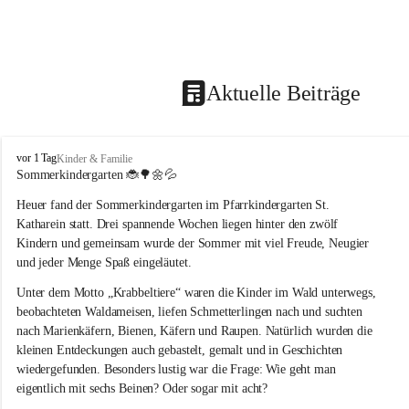
Aktuelle Beiträge
T
vor 1 Tag
Kinder & Familie
r
Sommerkindergarten 
🐞🌳🌼💦
a
Heuer fand der Sommerkindergarten im Pfarrkindergarten St. 
g
ö
Katharein statt. Drei spannende Wochen liegen hinter den zwölf 
ß
Kindern und gemeinsam wurde der Sommer mit viel Freude, Neugier 
-
und jeder Menge Spaß eingeläutet.
S
t
Unter dem Motto „Krabbeltiere“ waren die Kinder im Wald unterwegs, 
.
beobachteten Waldameisen, liefen Schmetterlingen nach und suchten 
K
nach Marienkäfern, Bienen, Käfern und Raupen. Natürlich wurden die 
a
kleinen Entdeckungen auch gebastelt, gemalt und in Geschichten 
t
wiedergefunden. Besonders lustig war die Frage: Wie geht man 
h
a
eigentlich mit sechs Beinen? Oder sogar mit acht?
r