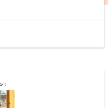
18
SEP
24
SEP
ßen! 