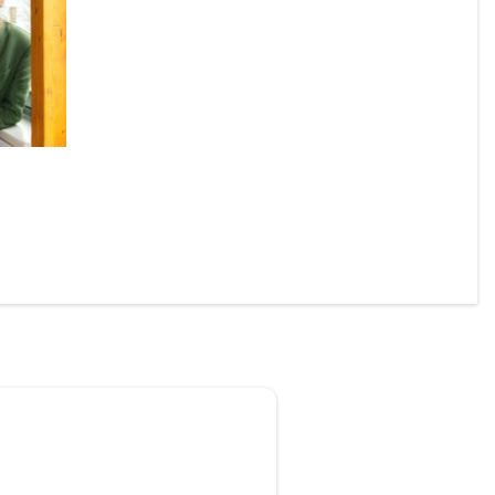
onierte 
 Laming 