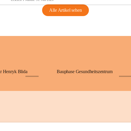
Alle Artikel sehen
ar Henryk Blida
Bauphase Gesundheitszentrum
+25
+70