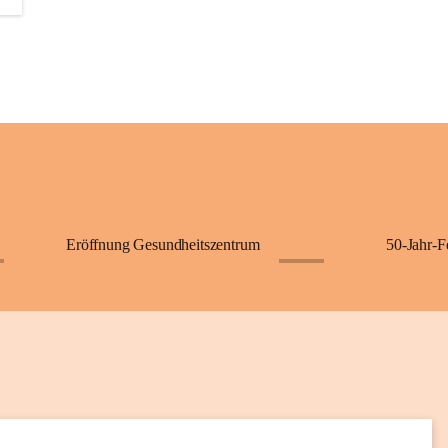
+2
Eröffnung Gesundheitszentrum
50-Jahr-F
+62