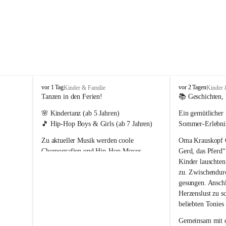
T
T
vor 1 Tag
vor 2 Tagen
Kinder & Familie
Kinder 
r
r
Tanzen in den Ferien!
📚 Geschichten, 
a
a
🌸 
Kindertanz
 (ab 5 Jahren)
Ein gemütlicher 
g
g
ö
ö
🎵 
Hip-Hop Boys & Girls
 (ab 7 Jahren)
Sommer-Erlebn
ß
ß
Zu aktueller Musik werden coole 
Oma Krauskopf Ch
-
-
S
S
Choreografien und Hip-Hop-Moves 
Gerd, das Pferd“
t
t
einstudiert. Dabei stehen die Freude an der 
Kinder lauschte
.
.
Bewegung und der Spaß am Tanzen im 
zu. Zwischendur
K
K
Mittelpunkt. 💛
gesungen. Anschl
a
a
Herzenslust zu 
t
t
beliebten Tonies
h
h
a
a
Gemeinsam mit d
r
r