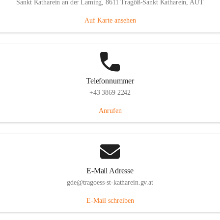
Sankt Katharein an der Laming, 8611 Tragöß-Sankt Katharein, AUT
Auf Karte ansehen
Telefonnummer
+43 3869 2242
Anrufen
E-Mail Adresse
gde@tragoess-st-katharein.gv.at
E-Mail schreiben