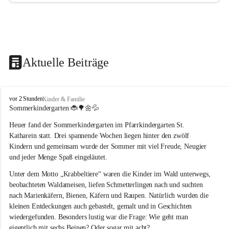
Aktuelle Beiträge
T
vor 2 Stunden
Kinder & Familie
r
Sommerkindergarten 
🐞🌳🌼💦
a
Heuer fand der Sommerkindergarten im Pfarrkindergarten St. 
g
ö
Katharein statt. Drei spannende Wochen liegen hinter den zwölf 
ß
Kindern und gemeinsam wurde der Sommer mit viel Freude, Neugier 
-
und jeder Menge Spaß eingeläutet.
S
t
Unter dem Motto „Krabbeltiere“ waren die Kinder im Wald unterwegs, 
.
beobachteten Waldameisen, liefen Schmetterlingen nach und suchten 
K
nach Marienkäfern, Bienen, Käfern und Raupen. Natürlich wurden die 
a
kleinen Entdeckungen auch gebastelt, gemalt und in Geschichten 
t
wiedergefunden. Besonders lustig war die Frage: Wie geht man 
h
a
eigentlich mit sechs Beinen? Oder sogar mit acht?