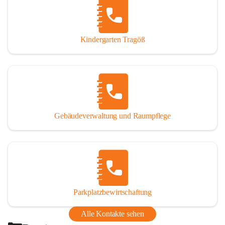
Thörl, Kapfenberg, Bruck an der Mur, Proleb, Trofaiach, 
Eisenerz, Vordernberg und Wildalpen
Kindergarten Tragöß
Bezirk:
 Bruck-Mürzzuschlag
Bundesland:
 Steiermark
Gebäudeverwaltung und Raumpflege
Parkplatzbewirtschaftung
Alle Kontakte sehen