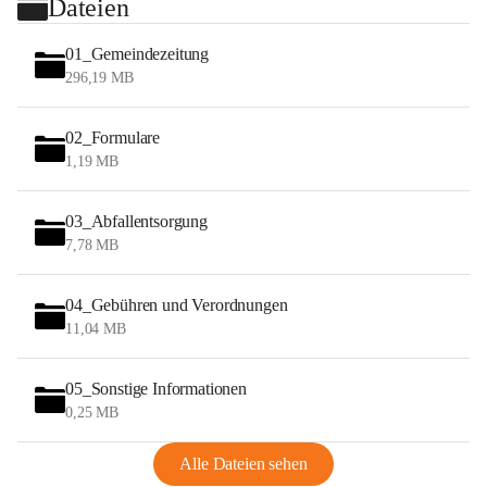
Dateien
01_Gemeindezeitung
296,19 MB
02_Formulare
1,19 MB
03_Abfallentsorgung
7,78 MB
04_Gebühren und Verordnungen
11,04 MB
05_Sonstige Informationen
0,25 MB
Alle Dateien sehen