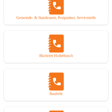
WISSENSWERTES:
Tragöß - St. Katharein ist eine im Rahmen der 
Gemeinde- & Standesamt, Postpartner, Servicestelle
Gemeindestrukturreform 2015 fusionierte Gemeinde, die 
aus den ehemaligen Gemeinden Tragöß und St. Katharein 
an der Laming entstanden ist.
Einwohner:
1.794 Hauptwohnsitze
196 Nebenwohnsitze
Bücherei Hollerbusch
(Stand 01.01.2025)
Fläche:
 153,93 km²
Seehöhe:
 565 bis 2.123 m
Katastralgemeinden:
Untertal, St. Katharein an der Laming, Hüttengraben, 
Bauhöfe
Rastal, Oberdorf - Niederdorf, Obertal, Schattenberg, 
Sonnberg, Oberort
Nachbargemeinden: