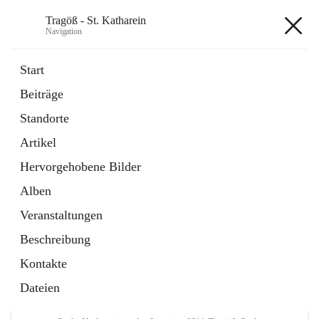
Tragöß - St. Katharein
Navigation
Tragöß - St. Katharein
Start
Beiträge
öffnet
Öffnungszeiten
Standorte
in
Externe Webseite
neuem
Artikel
Tab
öffnet
Abenteuerregion Erzberg-Leoben
in
Artikel
Hervorgehobene Bilder
neuem
Tab
Alben
+3
Veranstaltungen
Beschreibung
Kontakte
Dateien
Hauptadresse