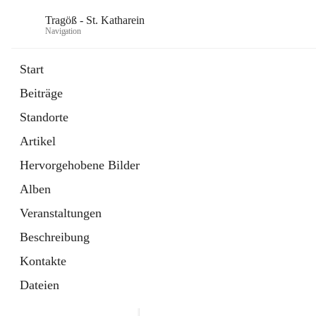
Tragöß - St. Katharein
Navigation
Start
Beiträge
öffnet
Öffnungszeiten
Standorte
in
Externe Webseite
neuem
Artikel
Tab
öffnet
Abenteuerregion Erzberg-Leoben
in
Artikel
Hervorgehobene Bilder
neuem
Tab
Alben
Veranstaltungen
Beschreibung
Kontakte
Dateien