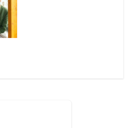
onierte 
 Laming 