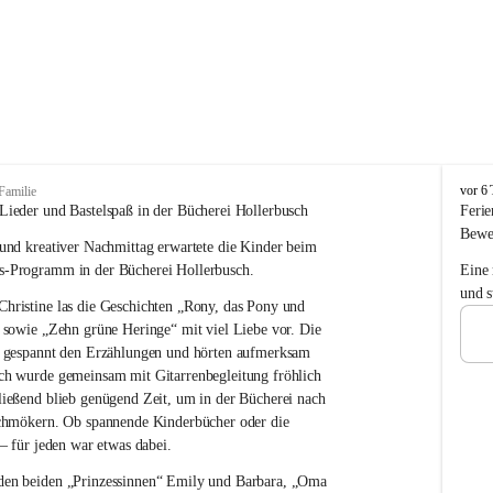
T
vor 6 
Familie
r
Lieder und Bastelspaß in der Bücherei Hollerbusch
Ferie
a
Bewe
und kreativer Nachmittag erwartete die Kinder beim 
g
ö
is-Programm
 in der Bücherei Hollerbusch.
Eine
ß
und s
ristine las die Geschichten „Rony, das Pony und 
-
S
 sowie „Zehn grüne Heringe“ mit viel Liebe vor. Die 
t
n gespannt den Erzählungen und hörten aufmerksam 
.
ch wurde gemeinsam mit Gitarrenbegleitung fröhlich 
K
ießend blieb genügend Zeit, um in der Bücherei nach 
a
schmökern. Ob spannende Kinderbücher oder die 
t
 – für jeden war etwas dabei.
h
a
en beiden „Prinzessinnen“ Emily und Barbara, „Oma 
r