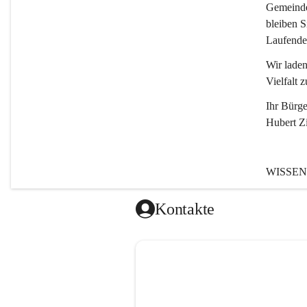
Gemeinde,
bleiben S
Laufende
Wir laden
Vielfalt z
Ihr Bürge
Hubert Z
WISSEN
Tragöß - 
Kontakte
Gemeinde
entstanden
Einwohne
1.794 Ha
196 Nebe
(Stand 0