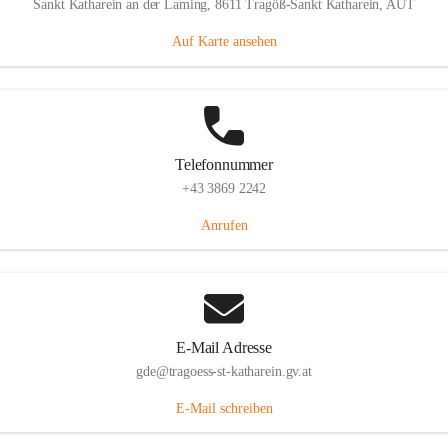
Sankt Katharein an der Laming, 8611 Tragöß-Sankt Katharein, AUT
Auf Karte ansehen
Telefonnummer
+43 3869 2242
Anrufen
E-Mail Adresse
gde@tragoess-st-katharein.gv.at
E-Mail schreiben