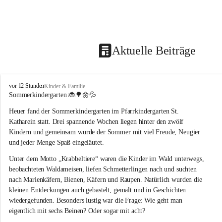
Aktuelle Beiträge
T
vor 12 Stunden
Kinder & Familie
r
Sommerkindergarten 
🐞🌳🌼💦
a
Heuer fand der Sommerkindergarten im Pfarrkindergarten St. 
g
ö
Katharein statt. Drei spannende Wochen liegen hinter den zwölf 
ß
Kindern und gemeinsam wurde der Sommer mit viel Freude, Neugier 
-
und jeder Menge Spaß eingeläutet.
S
t
Unter dem Motto „Krabbeltiere“ waren die Kinder im Wald unterwegs, 
.
beobachteten Waldameisen, liefen Schmetterlingen nach und suchten 
K
nach Marienkäfern, Bienen, Käfern und Raupen. Natürlich wurden die 
a
kleinen Entdeckungen auch gebastelt, gemalt und in Geschichten 
t
wiedergefunden. Besonders lustig war die Frage: Wie geht man 
h
a
eigentlich mit sechs Beinen? Oder sogar mit acht?
r