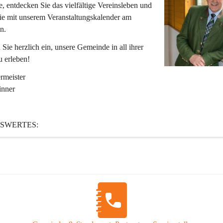
 entdecken Sie das vielfältige Vereinsleben und 
ie mit unserem Veranstaltungskalender am 
n.
 Sie herzlich ein, unsere Gemeinde in all ihrer 
u erleben!
rmeister
inner
SWERTES:
St. Katharein ist eine im Rahmen der Gemeindestrukturreform 2015 fusi
, die aus den ehemaligen Gemeinden Tragöß und St. Katharein an der
 ist.
r:
uptwohnsitze
nwohnsitze
1.01.2025)