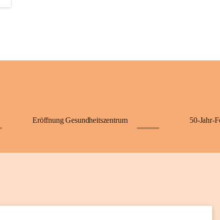
+2
Eröffnung Gesundheitszentrum
50-Jahr-F
+62