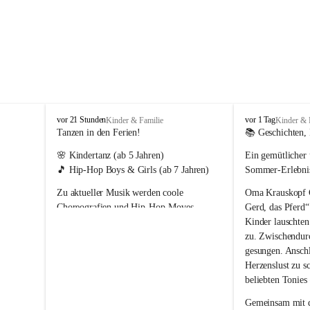
T
T
vor 21 Stunden
vor 1 Tag
Kinder & Familie
Kinder & 
r
r
Tanzen in den Ferien!
📚 Geschichten, 
a
a
🌸 
Kindertanz
 (ab 5 Jahren)
Ein gemütlicher 
g
g
ö
ö
🎵 
Hip-Hop Boys & Girls
 (ab 7 Jahren)
Sommer-Erlebn
ß
ß
Zu aktueller Musik werden coole 
Oma Krauskopf Ch
-
-
S
S
Choreografien und Hip-Hop-Moves 
Gerd, das Pferd“
t
t
einstudiert. Dabei stehen die Freude an der 
Kinder lauschte
.
.
Bewegung und der Spaß am Tanzen im 
zu. Zwischendur
K
K
Mittelpunkt. 💛
gesungen. Anschl
a
a
Herzenslust zu 
t
t
beliebten Tonies
h
h
a
a
Gemeinsam mit d
r
r