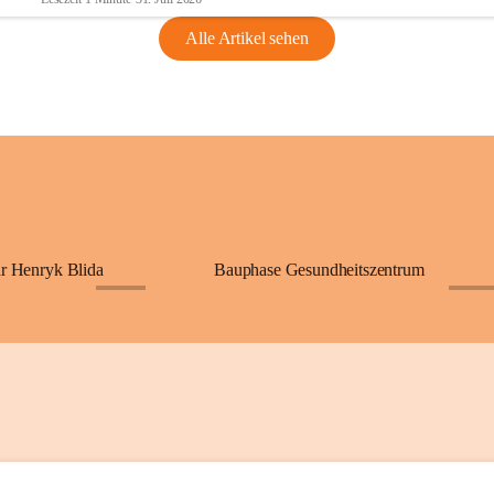
Alle Artikel sehen
ar Henryk Blida
Bauphase Gesundheitszentrum
+25
+70