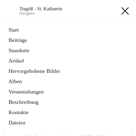
Tragöß - St. Katharein
Navigation
Tragöß - St. Katharein
Start
Beiträge
öffnet
Öffnungszeiten
Standorte
in
Externe Webseite
neuem
Artikel
Tab
öffnet
Abenteuerregion Erzberg-Leoben
in
Artikel
Hervorgehobene Bilder
neuem
Tab
Alben
+3
Veranstaltungen
Beschreibung
Kontakte
Dateien
Hauptadresse