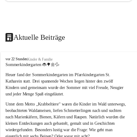
Aktuelle Beiträge
T
vor 22 Stunden
Kinder & Familie
r
Sommerkindergarten 
🐞🌳🌼💦
a
Heuer fand der Sommerkindergarten im Pfarrkindergarten St. 
g
ö
Katharein statt. Drei spannende Wochen liegen hinter den zwölf 
ß
Kindern und gemeinsam wurde der Sommer mit viel Freude, Neugier 
-
und jeder Menge Spaß eingeläutet.
S
t
Unter dem Motto „Krabbeltiere“ waren die Kinder im Wald unterwegs, 
.
beobachteten Waldameisen, liefen Schmetterlingen nach und suchten 
K
nach Marienkäfern, Bienen, Käfern und Raupen. Natürlich wurden die 
a
kleinen Entdeckungen auch gebastelt, gemalt und in Geschichten 
t
wiedergefunden. Besonders lustig war die Frage: Wie geht man 
h
a
eigentlich mit sechs Beinen? Oder sogar mit acht?