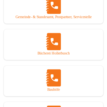
WISSENSWERTES:
Tragöß - St. Katharein ist eine im Rahmen der 
Gemeinde- & Standesamt, Postpartner, Servicestelle
Gemeindestrukturreform 2015 fusionierte Gemeinde, die 
aus den ehemaligen Gemeinden Tragöß und St. Katharein 
an der Laming entstanden ist.
Einwohner:
1.794 Hauptwohnsitze
196 Nebenwohnsitze
Bücherei Hollerbusch
(Stand 01.01.2025)
Fläche:
 153,93 km²
Seehöhe:
 565 bis 2.123 m
Katastralgemeinden:
Untertal, St. Katharein an der Laming, Hüttengraben, 
Bauhöfe
Rastal, Oberdorf - Niederdorf, Obertal, Schattenberg, 
Sonnberg, Oberort
Nachbargemeinden: