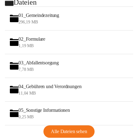
Dateien
01_Gemeindezeitung
296,19 MB
02_Formulare
1,19 MB
03_Abfallentsorgung
7,78 MB
04_Gebühren und Verordnungen
11,04 MB
05_Sonstige Informationen
0,25 MB
Alle Dateien sehen