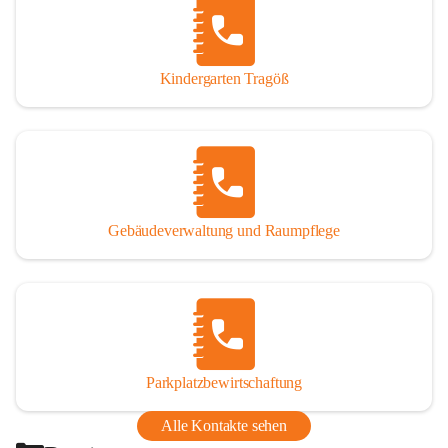
Thörl, Kapfenberg, Bruck an der Mur, Proleb, Trofaiach, 
Eisenerz, Vordernberg und Wildalpen
Kindergarten Tragöß
Bezirk:
 Bruck-Mürzzuschlag
Bundesland:
 Steiermark
Gebäudeverwaltung und Raumpflege
Parkplatzbewirtschaftung
Alle Kontakte sehen