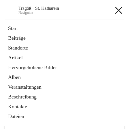
Tragöß - St. Katharein
Navigation
Tragöß - St. Katharein
Start
Beiträge
öffnet
Öffnungszeiten
Standorte
in
Externe Webseite
neuem
Artikel
Tab
öffnet
Abenteuerregion Erzberg-Leoben
in
Artikel
Hervorgehobene Bilder
neuem
Tab
Alben
+3
Veranstaltungen
Beschreibung
Kontakte
Dateien
Hauptadresse