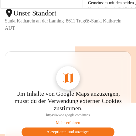
Gemeinsam mit den beiden „
r
r
Krauskopf“ und „Goldlöckch
e
e
Unser Standort
i
i
und kreative Köpfe gemalt. 
Sankt Katharein an der Laming, 8611 Tragöß-Sankt Katharein,
n
n
Freude zahlreiche kleine Ku
AUT
Um Inhalte von Google Maps anzuzeigen,
musst du der Verwendung externer Cookies
zustimmen.
https://www.google.com/maps
Mehr erfahren
Akzeptieren und anzeigen