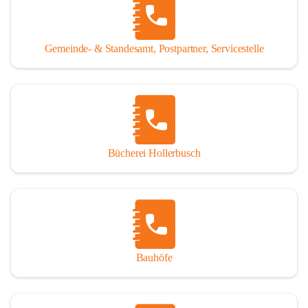
WISSENSWERTES:
Tragöß - St. Katharein ist eine im Rahmen der 
Gemeinde- & Standesamt, Postpartner, Servicestelle
Gemeindestrukturreform 2015 fusionierte Gemeinde, die 
aus den ehemaligen Gemeinden Tragöß und St. Katharein 
an der Laming entstanden ist.
Einwohner:
1.794 Hauptwohnsitze
196 Nebenwohnsitze
Bücherei Hollerbusch
(Stand 01.01.2025)
Fläche:
 153,93 km²
Seehöhe:
 565 bis 2.123 m
Katastralgemeinden:
Untertal, St. Katharein an der Laming, Hüttengraben, 
Bauhöfe
Rastal, Oberdorf - Niederdorf, Obertal, Schattenberg, 
Sonnberg, Oberort
Nachbargemeinden: