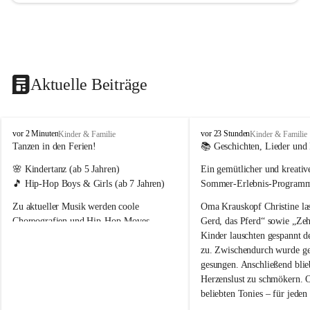
Aktuelle Beiträge
T
T
vor 2 Minuten
vor 23 Stunden
Kinder & Familie
Kinder & Familie
r
r
Tanzen in den Ferien!
📚 Geschichten, Lieder und 
a
a
🌸 
Kindertanz
 (ab 5 Jahren)
Ein gemütlicher und kreativ
g
g
ö
ö
🎵 
Hip-Hop Boys & Girls
 (ab 7 Jahren)
Sommer-Erlebnis-Program
ß
ß
Zu aktueller Musik werden coole 
Oma Krauskopf Christine la
-
-
S
S
Choreografien und Hip-Hop-Moves 
Gerd, das Pferd“ sowie „Zeh
t
t
einstudiert. Dabei stehen die Freude an der 
Kinder lauschten gespannt 
.
.
Bewegung und der Spaß am Tanzen im 
zu. Zwischendurch wurde ge
K
K
Mittelpunkt. 💛
gesungen. Anschließend blie
a
a
Herzenslust zu schmökern. 
t
t
beliebten Tonies – für jeden
h
h
a
a