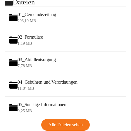
Dateien
01_Gemeindezeitung
296,19 MB
02_Formulare
1,19 MB
03_Abfallentsorgung
7,78 MB
04_Gebühren und Verordnungen
11,04 MB
05_Sonstige Informationen
0,25 MB
Alle Dateien sehen