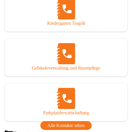
Thörl, Kapfenberg, Bruck an der Mur, Proleb, Trofaiach, 
Eisenerz, Vordernberg und Wildalpen
Kindergarten Tragöß
Bezirk:
 Bruck-Mürzzuschlag
Bundesland:
 Steiermark
Gebäudeverwaltung und Raumpflege
Parkplatzbewirtschaftung
Alle Kontakte sehen