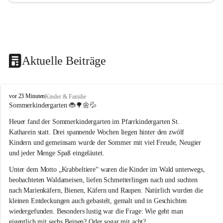
Aktuelle Beiträge
T
vor 23 Minuten
Kinder & Familie
r
Sommerkindergarten 
🐞🌳🌼💦
a
Heuer fand der Sommerkindergarten im Pfarrkindergarten St. 
g
ö
Katharein statt. Drei spannende Wochen liegen hinter den zwölf 
ß
Kindern und gemeinsam wurde der Sommer mit viel Freude, Neugier 
-
und jeder Menge Spaß eingeläutet.
S
t
Unter dem Motto „Krabbeltiere“ waren die Kinder im Wald unterwegs, 
.
beobachteten Waldameisen, liefen Schmetterlingen nach und suchten 
K
nach Marienkäfern, Bienen, Käfern und Raupen. Natürlich wurden die 
a
kleinen Entdeckungen auch gebastelt, gemalt und in Geschichten 
t
wiedergefunden. Besonders lustig war die Frage: Wie geht man 
h
a
eigentlich mit sechs Beinen? Oder sogar mit acht?