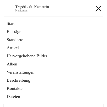
Tragöß - St. Katharein
Navigation
Tragöß - St. Katharein
Start
Beiträge
öffnet
Öffnungszeiten
Standorte
in
Externe Webseite
neuem
Artikel
Tab
öffnet
Abenteuerregion Erzberg-Leoben
in
Artikel
Hervorgehobene Bilder
neuem
Tab
Alben
+3
Veranstaltungen
Beschreibung
Kontakte
Dateien
Hauptadresse