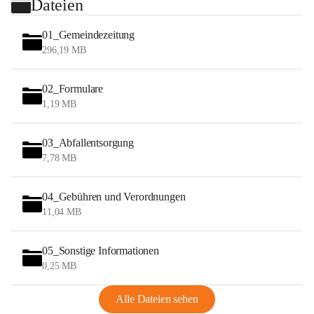
Dateien
01_Gemeindezeitung
296,19 MB
02_Formulare
1,19 MB
03_Abfallentsorgung
7,78 MB
04_Gebühren und Verordnungen
11,04 MB
05_Sonstige Informationen
0,25 MB
Alle Dateien sehen