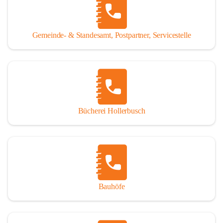
WISSENSWERTES:
Tragöß - St. Katharein ist eine im Rahmen der 
Gemeinde- & Standesamt, Postpartner, Servicestelle
Gemeindestrukturreform 2015 fusionierte Gemeinde, die 
aus den ehemaligen Gemeinden Tragöß und St. Katharein 
an der Laming entstanden ist.
Einwohner:
1.794 Hauptwohnsitze
196 Nebenwohnsitze
Bücherei Hollerbusch
(Stand 01.01.2025)
Fläche:
 153,93 km²
Seehöhe:
 565 bis 2.123 m
Katastralgemeinden:
Untertal, St. Katharein an der Laming, Hüttengraben, 
Bauhöfe
Rastal, Oberdorf - Niederdorf, Obertal, Schattenberg, 
Sonnberg, Oberort
Nachbargemeinden: