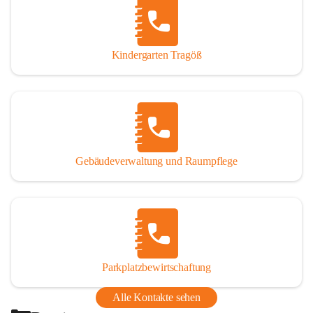
Thörl, Kapfenberg, Bruck an der Mur, Proleb, Trofaiach, 
Eisenerz, Vordernberg und Wildalpen
Kindergarten Tragöß
Bezirk:
 Bruck-Mürzzuschlag
Bundesland:
 Steiermark
Gebäudeverwaltung und Raumpflege
Parkplatzbewirtschaftung
Alle Kontakte sehen