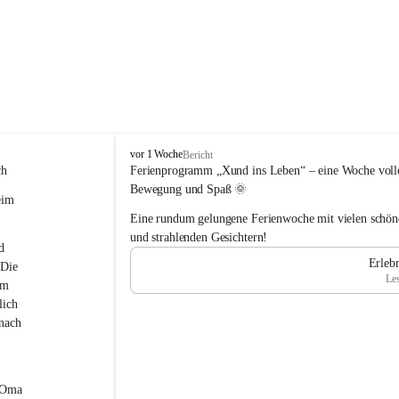
T
vor 1 Woche
Bericht
r
ch
Ferienprogramm „Xund ins Leben“ – eine Woche volle
a
Bewegung und Spaß 🌞
eim 
g
ö
Eine rundum gelungene Ferienwoche mit vielen schö
ß
und strahlenden Gesichtern!
d 
-
Erleb
S
 Die 
Les
t
am 
.
lich 
K
nach 
a
t
h
a
„Oma 
r