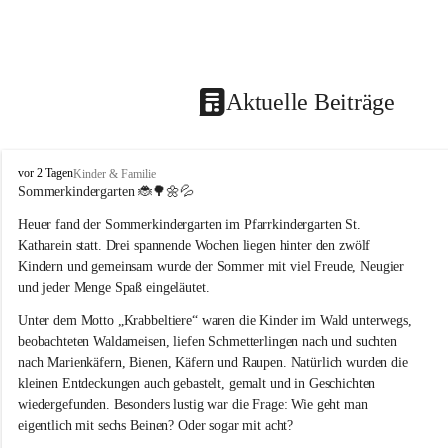
Aktuelle Beiträge
T
vor 2 Tagen
Kinder & Familie
r
Sommerkindergarten 
🐞🌳🌼💦
a
Heuer fand der Sommerkindergarten im Pfarrkindergarten St. 
g
ö
Katharein statt. Drei spannende Wochen liegen hinter den zwölf 
ß
Kindern und gemeinsam wurde der Sommer mit viel Freude, Neugier 
-
und jeder Menge Spaß eingeläutet.
S
t
Unter dem Motto „Krabbeltiere“ waren die Kinder im Wald unterwegs, 
.
beobachteten Waldameisen, liefen Schmetterlingen nach und suchten 
K
nach Marienkäfern, Bienen, Käfern und Raupen. Natürlich wurden die 
a
kleinen Entdeckungen auch gebastelt, gemalt und in Geschichten 
t
wiedergefunden. Besonders lustig war die Frage: Wie geht man 
h
a
eigentlich mit sechs Beinen? Oder sogar mit acht?
r