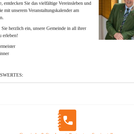
 entdecken Sie das vielfältige Vereinsleben und 
ie mit unserem Veranstaltungskalender am 
n.
 Sie herzlich ein, unsere Gemeinde in all ihrer 
u erleben!
rmeister
inner
SWERTES:
St. Katharein ist eine im Rahmen der Gemeindestrukturreform 2015 fusi
, die aus den ehemaligen Gemeinden Tragöß und St. Katharein an der
 ist.
r:
uptwohnsitze
nwohnsitze
1.01.2025)