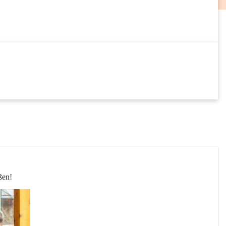
18
SEP
24
SEP
ßen! 