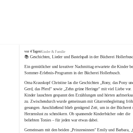
T
vor 4 Tagen
Kinder & Familie
r
📚 Geschichten, Lieder und Bastelspaß in der Bücherei Hollerbus
a
Ein gemütlicher und kreativer Nachmittag erwartete die Kinder b
g
ö
Sommer-Erlebnis-Programm
 in der Bücherei Hollerbusch.
ß
Oma Krauskopf Christine las die Geschichten „Rony, das Pony un
-
S
Gerd, das Pferd“ sowie „Zehn grüne Heringe“ mit viel Liebe vor.
t
Kinder lauschten gespannt den Erzählungen und hörten aufmerks
.
zu. Zwischendurch wurde gemeinsam mit Gitarrenbegleitung fröh
K
gesungen. Anschließend blieb genügend Zeit, um in der Bücherei 
a
Herzenslust zu schmökern. Ob spannende Kinderbücher oder die 
t
beliebten Tonies – für jeden war etwas dabei.
h
a
Gemeinsam mit den beiden „Prinzessinnen“ Emily und Barbara, 
r