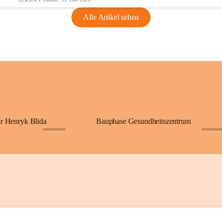
Alle Artikel sehen
ar Henryk Blida
Bauphase Gesundheitszentrum
+25
+70