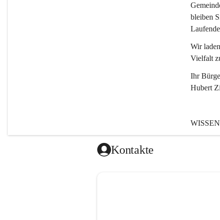
Gemeinde,
bleiben S
Laufende
Wir laden
Vielfalt z
Ihr Bürge
Hubert Z
WISSEN
Tragöß - 
Kontakte
Gemeinde
entstanden
Einwohne
1.794 Ha
196 Nebe
(Stand 0