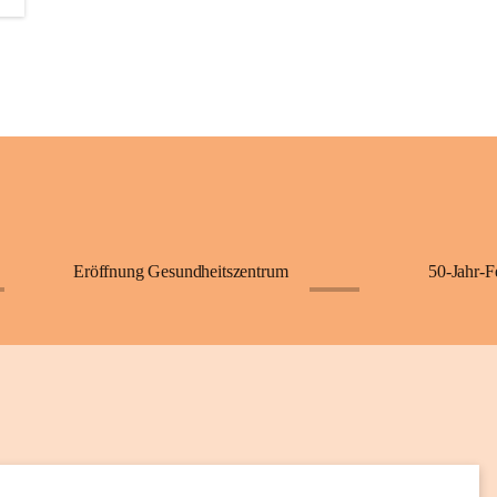
+2
Eröffnung Gesundheitszentrum
50-Jahr-F
+62