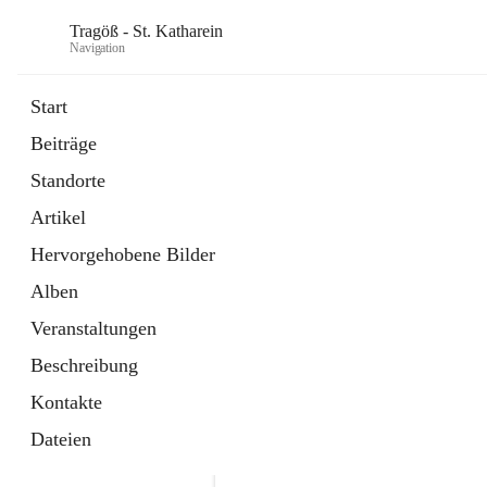
Tragöß - St. Katharein
Navigation
Start
Beiträge
öffnet
Öffnungszeiten
Standorte
in
Externe Webseite
neuem
Artikel
Tab
öffnet
Abenteuerregion Erzberg-Leoben
in
Artikel
Hervorgehobene Bilder
neuem
Tab
Alben
Veranstaltungen
Beschreibung
Kontakte
Dateien