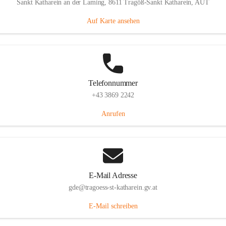
Sankt Katharein an der Laming, 8611 Tragöß-Sankt Katharein, AUT
Auf Karte ansehen
Telefonnummer
+43 3869 2242
Anrufen
E-Mail Adresse
gde@tragoess-st-katharein.gv.at
E-Mail schreiben