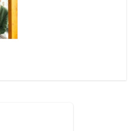
onierte 
 Laming 