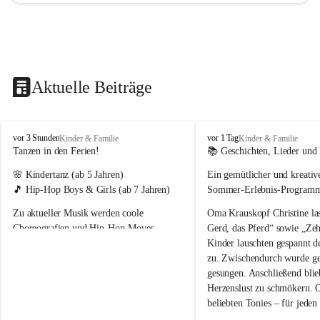
Aktuelle Beiträge
T
T
vor 3 Stunden
vor 1 Tag
Kinder & Familie
Kinder & Familie
r
r
Tanzen in den Ferien!
📚 Geschichten, Lieder und 
a
a
🌸 
Kindertanz
 (ab 5 Jahren)
Ein gemütlicher und kreativ
g
g
ö
ö
🎵 
Hip-Hop Boys & Girls
 (ab 7 Jahren)
Sommer-Erlebnis-Program
ß
ß
Zu aktueller Musik werden coole 
Oma Krauskopf Christine la
-
-
S
S
Choreografien und Hip-Hop-Moves 
Gerd, das Pferd“ sowie „Zeh
t
t
einstudiert. Dabei stehen die Freude an der 
Kinder lauschten gespannt 
.
.
Bewegung und der Spaß am Tanzen im 
zu. Zwischendurch wurde ge
K
K
Mittelpunkt. 💛
gesungen. Anschließend blie
a
a
Herzenslust zu schmökern. 
t
t
beliebten Tonies – für jeden
h
h
a
a