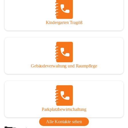
Thörl, Kapfenberg, Bruck an der Mur, Proleb, Trofaiach, 
Eisenerz, Vordernberg und Wildalpen
Kindergarten Tragöß
Bezirk:
 Bruck-Mürzzuschlag
Bundesland:
 Steiermark
Gebäudeverwaltung und Raumpflege
Parkplatzbewirtschaftung
Alle Kontakte sehen