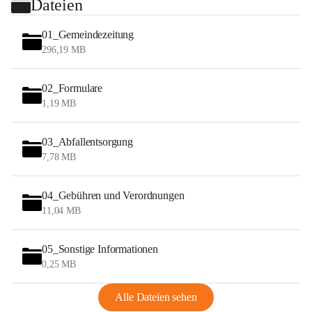
Dateien
01_Gemeindezeitung
296,19 MB
02_Formulare
1,19 MB
03_Abfallentsorgung
7,78 MB
04_Gebühren und Verordnungen
11,04 MB
05_Sonstige Informationen
0,25 MB
Alle Dateien sehen