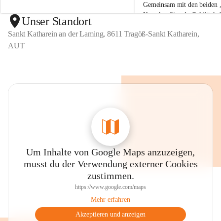
Gemeinsam mit den beiden „
r
r
Krauskopf“ und „Goldlöckch
e
e
Unser Standort
i
i
und kreative Köpfe gemalt. 
Sankt Katharein an der Laming, 8611 Tragöß-Sankt Katharein,
n
n
Freude zahlreiche kleine Ku
AUT
Um Inhalte von Google Maps anzuzeigen,
musst du der Verwendung externer Cookies
zustimmen.
https://www.google.com/maps
Mehr erfahren
Akzeptieren und anzeigen