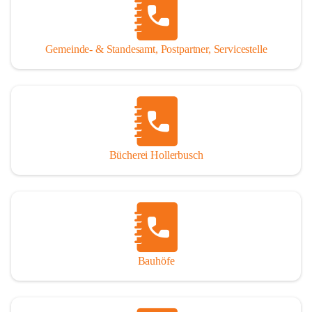
WISSENSWERTES:
Tragöß - St. Katharein ist eine im Rahmen der 
Gemeinde- & Standesamt, Postpartner, Servicestelle
Gemeindestrukturreform 2015 fusionierte Gemeinde, die 
aus den ehemaligen Gemeinden Tragöß und St. Katharein 
an der Laming entstanden ist.
Einwohner:
1.794 Hauptwohnsitze
196 Nebenwohnsitze
Bücherei Hollerbusch
(Stand 01.01.2025)
Fläche:
 153,93 km²
Seehöhe:
 565 bis 2.123 m
Katastralgemeinden:
Untertal, St. Katharein an der Laming, Hüttengraben, 
Bauhöfe
Rastal, Oberdorf - Niederdorf, Obertal, Schattenberg, 
Sonnberg, Oberort
Nachbargemeinden: