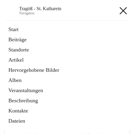
Tragöß - St. Katharein
Navigation
Tragöß - St. Katharein
Start
Beiträge
öffnet
Öffnungszeiten
Standorte
in
Externe Webseite
neuem
Artikel
Tab
öffnet
Abenteuerregion Erzberg-Leoben
in
Artikel
Hervorgehobene Bilder
neuem
Tab
Alben
+3
Veranstaltungen
Beschreibung
Kontakte
Dateien
Hauptadresse