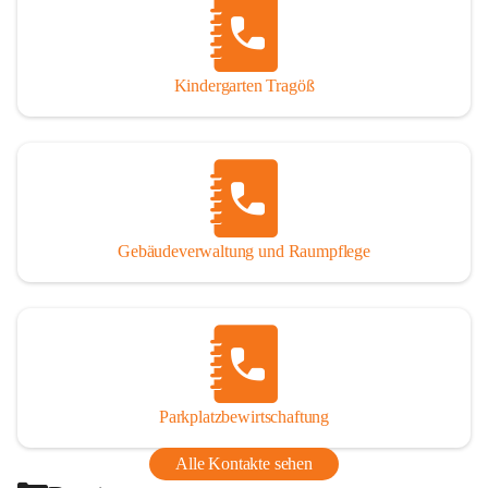
Thörl, Kapfenberg, Bruck an der Mur, Proleb, Trofaiach, 
Eisenerz, Vordernberg und Wildalpen
Kindergarten Tragöß
Bezirk:
 Bruck-Mürzzuschlag
Bundesland:
 Steiermark
Gebäudeverwaltung und Raumpflege
Parkplatzbewirtschaftung
Alle Kontakte sehen