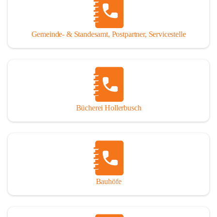
WISSENSWERTES:
Tragöß - St. Katharein ist eine im Rahmen der 
Gemeinde- & Standesamt, Postpartner, Servicestelle
Gemeindestrukturreform 2015 fusionierte Gemeinde, die 
aus den ehemaligen Gemeinden Tragöß und St. Katharein 
an der Laming entstanden ist.
Einwohner:
1.794 Hauptwohnsitze
196 Nebenwohnsitze
Bücherei Hollerbusch
(Stand 01.01.2025)
Fläche:
 153,93 km²
Seehöhe:
 565 bis 2.123 m
Katastralgemeinden:
Untertal, St. Katharein an der Laming, Hüttengraben, 
Bauhöfe
Rastal, Oberdorf - Niederdorf, Obertal, Schattenberg, 
Sonnberg, Oberort
Nachbargemeinden: