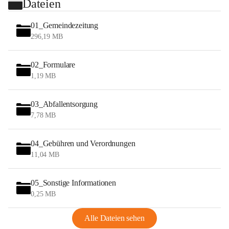
Dateien
01_Gemeindezeitung
296,19 MB
02_Formulare
1,19 MB
03_Abfallentsorgung
7,78 MB
04_Gebühren und Verordnungen
11,04 MB
05_Sonstige Informationen
0,25 MB
Alle Dateien sehen