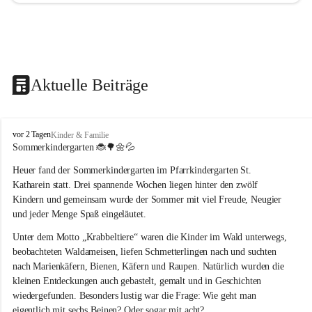
Aktuelle Beiträge
T
vor 2 Tagen
Kinder & Familie
r
Sommerkindergarten 
🐞🌳🌼💦
a
Heuer fand der Sommerkindergarten im Pfarrkindergarten St. 
g
ö
Katharein statt. Drei spannende Wochen liegen hinter den zwölf 
ß
Kindern und gemeinsam wurde der Sommer mit viel Freude, Neugier 
-
und jeder Menge Spaß eingeläutet.
S
t
Unter dem Motto „Krabbeltiere“ waren die Kinder im Wald unterwegs, 
.
beobachteten Waldameisen, liefen Schmetterlingen nach und suchten 
K
nach Marienkäfern, Bienen, Käfern und Raupen. Natürlich wurden die 
a
kleinen Entdeckungen auch gebastelt, gemalt und in Geschichten 
t
wiedergefunden. Besonders lustig war die Frage: Wie geht man 
h
a
eigentlich mit sechs Beinen? Oder sogar mit acht?