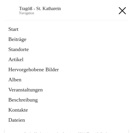
Tragöß - St. Katharein
Navigation
Tragöß - St. Katharein
Start
Beiträge
öffnet
Öffnungszeiten
Standorte
in
Externe Webseite
neuem
Artikel
Tab
öffnet
Abenteuerregion Erzberg-Leoben
in
Artikel
Hervorgehobene Bilder
neuem
Tab
Alben
+3
Veranstaltungen
Beschreibung
Kontakte
Dateien
Hauptadresse