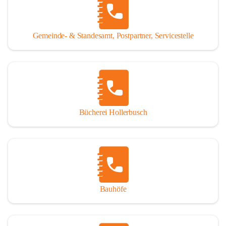
WISSENSWERTES:
Tragöß - St. Katharein ist eine im Rahmen der 
Gemeinde- & Standesamt, Postpartner, Servicestelle
Gemeindestrukturreform 2015 fusionierte Gemeinde, die 
aus den ehemaligen Gemeinden Tragöß und St. Katharein 
an der Laming entstanden ist.
Einwohner:
1.794 Hauptwohnsitze
196 Nebenwohnsitze
Bücherei Hollerbusch
(Stand 01.01.2025)
Fläche:
 153,93 km²
Seehöhe:
 565 bis 2.123 m
Katastralgemeinden:
Untertal, St. Katharein an der Laming, Hüttengraben, 
Bauhöfe
Rastal, Oberdorf - Niederdorf, Obertal, Schattenberg, 
Sonnberg, Oberort
Nachbargemeinden: