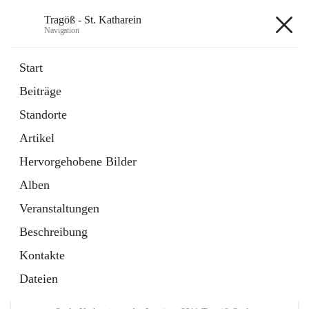
Tragöß - St. Katharein
Navigation
Tragöß - St. Katharein
Start
Beiträge
öffnet
Öffnungszeiten
Standorte
in
Externe Webseite
neuem
Artikel
Tab
öffnet
Abenteuerregion Erzberg-Leoben
in
Artikel
Hervorgehobene Bilder
neuem
Tab
Alben
+3
Veranstaltungen
Beschreibung
Kontakte
Dateien
Hauptadresse