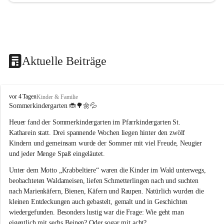
Aktuelle Beiträge
T
vor 4 Tagen
Kinder & Familie
r
Sommerkindergarten 
🐞🌳🌼💦
a
Heuer fand der Sommerkindergarten im Pfarrkindergarten St. 
g
ö
Katharein statt. Drei spannende Wochen liegen hinter den zwölf 
ß
Kindern und gemeinsam wurde der Sommer mit viel Freude, Neugier 
-
und jeder Menge Spaß eingeläutet.
S
t
Unter dem Motto „Krabbeltiere“ waren die Kinder im Wald unterwegs, 
.
beobachteten Waldameisen, liefen Schmetterlingen nach und suchten 
K
nach Marienkäfern, Bienen, Käfern und Raupen. Natürlich wurden die 
a
kleinen Entdeckungen auch gebastelt, gemalt und in Geschichten 
t
wiedergefunden. Besonders lustig war die Frage: Wie geht man 
h
a
eigentlich mit sechs Beinen? Oder sogar mit acht?