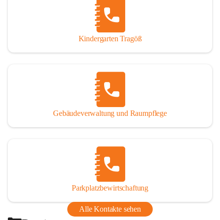
Thörl, Kapfenberg, Bruck an der Mur, Proleb, Trofaiach, 
Eisenerz, Vordernberg und Wildalpen
Kindergarten Tragöß
Bezirk:
 Bruck-Mürzzuschlag
Bundesland:
 Steiermark
Gebäudeverwaltung und Raumpflege
Parkplatzbewirtschaftung
Alle Kontakte sehen