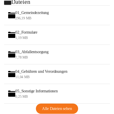
Dateien
01_Gemeindezeitung
296,19 MB
02_Formulare
1,19 MB
03_Abfallentsorgung
7,78 MB
04_Gebühren und Verordnungen
11,04 MB
05_Sonstige Informationen
0,25 MB
Alle Dateien sehen