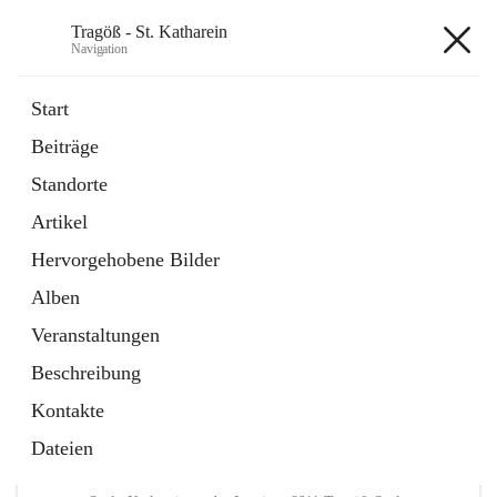
Tragöß - St. Katharein
Navigation
Tragöß - St. Katharein
Start
Beiträge
öffnet
Öffnungszeiten
Standorte
in
Externe Webseite
neuem
Artikel
Tab
öffnet
Abenteuerregion Erzberg-Leoben
in
Artikel
Hervorgehobene Bilder
neuem
Tab
Alben
+3
Veranstaltungen
Beschreibung
Kontakte
Dateien
Hauptadresse