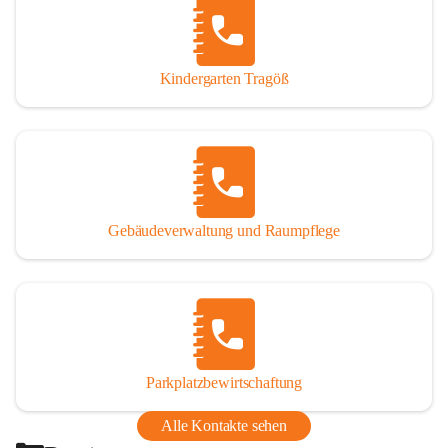
Thörl, Kapfenberg, Bruck an der Mur, Proleb, Trofaiach, 
Eisenerz, Vordernberg und Wildalpen
Kindergarten Tragöß
Bezirk:
 Bruck-Mürzzuschlag
Bundesland:
 Steiermark
Gebäudeverwaltung und Raumpflege
Parkplatzbewirtschaftung
Alle Kontakte sehen