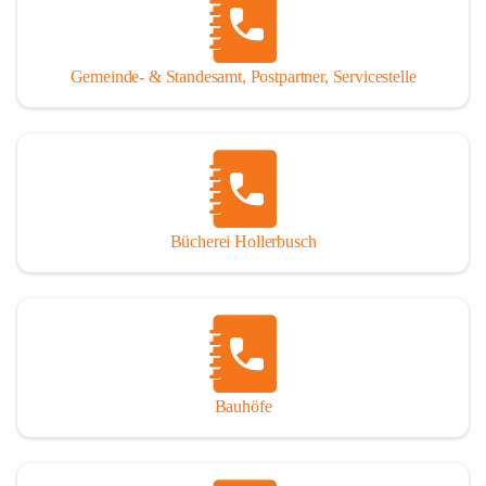
WISSENSWERTES:
Tragöß - St. Katharein ist eine im Rahmen der 
Gemeinde- & Standesamt, Postpartner, Servicestelle
Gemeindestrukturreform 2015 fusionierte Gemeinde, die 
aus den ehemaligen Gemeinden Tragöß und St. Katharein 
an der Laming entstanden ist.
Einwohner:
1.794 Hauptwohnsitze
196 Nebenwohnsitze
Bücherei Hollerbusch
(Stand 01.01.2025)
Fläche:
 153,93 km²
Seehöhe:
 565 bis 2.123 m
Katastralgemeinden:
Untertal, St. Katharein an der Laming, Hüttengraben, 
Bauhöfe
Rastal, Oberdorf - Niederdorf, Obertal, Schattenberg, 
Sonnberg, Oberort
Nachbargemeinden: