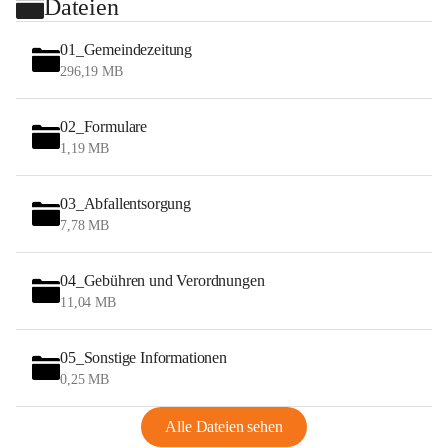
Dateien
01_Gemeindezeitung
296,19 MB
02_Formulare
1,19 MB
03_Abfallentsorgung
7,78 MB
04_Gebühren und Verordnungen
11,04 MB
05_Sonstige Informationen
0,25 MB
Alle Dateien sehen