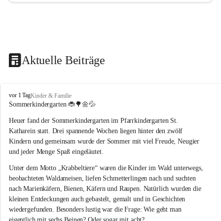
Aktuelle Beiträge
T
vor 1 Tag
Kinder & Familie
r
Sommerkindergarten 
🐞🌳🌼💦
a
Heuer fand der Sommerkindergarten im Pfarrkindergarten St. 
g
ö
Katharein statt. Drei spannende Wochen liegen hinter den zwölf 
ß
Kindern und gemeinsam wurde der Sommer mit viel Freude, Neugier 
-
und jeder Menge Spaß eingeläutet.
S
t
Unter dem Motto „Krabbeltiere“ waren die Kinder im Wald unterwegs, 
.
beobachteten Waldameisen, liefen Schmetterlingen nach und suchten 
K
nach Marienkäfern, Bienen, Käfern und Raupen. Natürlich wurden die 
a
kleinen Entdeckungen auch gebastelt, gemalt und in Geschichten 
t
wiedergefunden. Besonders lustig war die Frage: Wie geht man 
h
a
eigentlich mit sechs Beinen? Oder sogar mit acht?