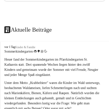
Aktuelle Beiträge
T
vor 1 Tag
Kinder & Familie
r
Sommerkindergarten 
🐞🌳🌼💦
a
Heuer fand der Sommerkindergarten im Pfarrkindergarten St. 
g
ö
Katharein statt. Drei spannende Wochen liegen hinter den zwölf 
ß
Kindern und gemeinsam wurde der Sommer mit viel Freude, Neugier 
-
und jeder Menge Spaß eingeläutet.
S
t
Unter dem Motto „Krabbeltiere“ waren die Kinder im Wald unterwegs, 
.
beobachteten Waldameisen, liefen Schmetterlingen nach und suchten 
K
nach Marienkäfern, Bienen, Käfern und Raupen. Natürlich wurden die 
a
kleinen Entdeckungen auch gebastelt, gemalt und in Geschichten 
t
wiedergefunden. Besonders lustig war die Frage: Wie geht man 
h
a
eigentlich mit sechs Beinen? Oder sogar mit acht?