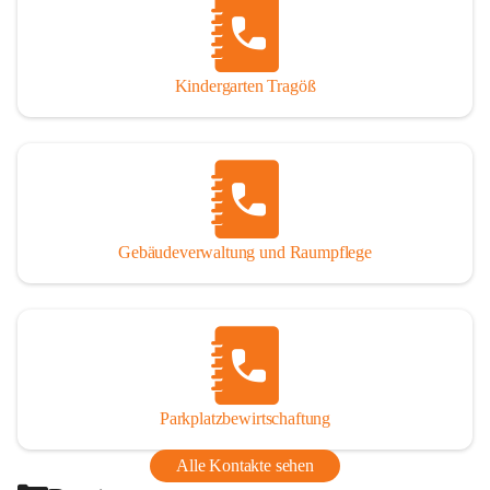
Thörl, Kapfenberg, Bruck an der Mur, Proleb, Trofaiach, 
Eisenerz, Vordernberg und Wildalpen
Kindergarten Tragöß
Bezirk:
 Bruck-Mürzzuschlag
Bundesland:
 Steiermark
Gebäudeverwaltung und Raumpflege
Parkplatzbewirtschaftung
Alle Kontakte sehen