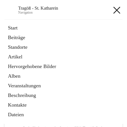
Tragöß - St. Katharein
Navigation
Tragöß - St. Katharein
Start
Beiträge
öffnet
Öffnungszeiten
Standorte
in
Externe Webseite
neuem
Artikel
Tab
öffnet
Abenteuerregion Erzberg-Leoben
in
Artikel
Hervorgehobene Bilder
neuem
Tab
Alben
+3
Veranstaltungen
Beschreibung
Kontakte
Dateien
Hauptadresse