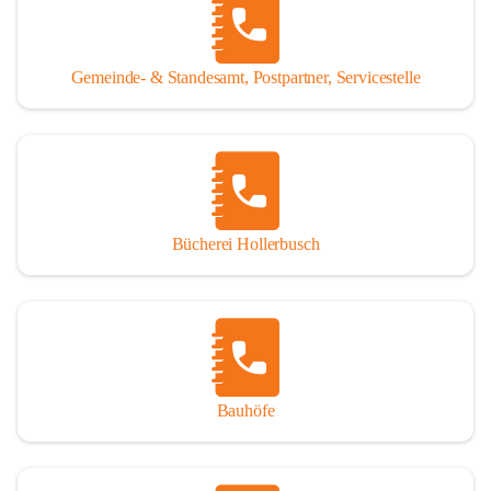
WISSENSWERTES:
Tragöß - St. Katharein ist eine im Rahmen der 
Gemeinde- & Standesamt, Postpartner, Servicestelle
Gemeindestrukturreform 2015 fusionierte Gemeinde, die 
aus den ehemaligen Gemeinden Tragöß und St. Katharein 
an der Laming entstanden ist.
Einwohner:
1.794 Hauptwohnsitze
196 Nebenwohnsitze
Bücherei Hollerbusch
(Stand 01.01.2025)
Fläche:
 153,93 km²
Seehöhe:
 565 bis 2.123 m
Katastralgemeinden:
Untertal, St. Katharein an der Laming, Hüttengraben, 
Bauhöfe
Rastal, Oberdorf - Niederdorf, Obertal, Schattenberg, 
Sonnberg, Oberort
Nachbargemeinden: