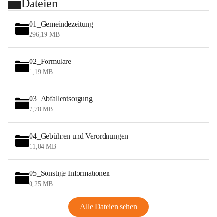
Dateien
01_Gemeindezeitung
296,19 MB
02_Formulare
1,19 MB
03_Abfallentsorgung
7,78 MB
04_Gebühren und Verordnungen
11,04 MB
05_Sonstige Informationen
0,25 MB
Alle Dateien sehen