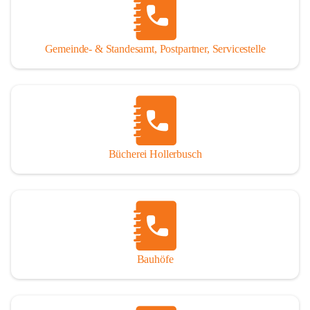
WISSENSWERTES:
Tragöß - St. Katharein ist eine im Rahmen der 
Gemeinde- & Standesamt, Postpartner, Servicestelle
Gemeindestrukturreform 2015 fusionierte Gemeinde, die 
aus den ehemaligen Gemeinden Tragöß und St. Katharein 
an der Laming entstanden ist.
Einwohner:
1.794 Hauptwohnsitze
196 Nebenwohnsitze
Bücherei Hollerbusch
(Stand 01.01.2025)
Fläche:
 153,93 km²
Seehöhe:
 565 bis 2.123 m
Katastralgemeinden:
Untertal, St. Katharein an der Laming, Hüttengraben, 
Bauhöfe
Rastal, Oberdorf - Niederdorf, Obertal, Schattenberg, 
Sonnberg, Oberort
Nachbargemeinden: