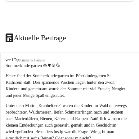
Aktuelle Beiträge
T
vor 1 Tag
Kinder & Familie
r
Sommerkindergarten 
🐞🌳🌼💦
a
Heuer fand der Sommerkindergarten im Pfarrkindergarten St. 
g
ö
Katharein statt. Drei spannende Wochen liegen hinter den zwölf 
ß
Kindern und gemeinsam wurde der Sommer mit viel Freude, Neugier 
-
und jeder Menge Spaß eingeläutet.
S
t
Unter dem Motto „Krabbeltiere“ waren die Kinder im Wald unterwegs, 
.
beobachteten Waldameisen, liefen Schmetterlingen nach und suchten 
K
nach Marienkäfern, Bienen, Käfern und Raupen. Natürlich wurden die 
a
kleinen Entdeckungen auch gebastelt, gemalt und in Geschichten 
t
wiedergefunden. Besonders lustig war die Frage: Wie geht man 
h
a
eigentlich mit sechs Beinen? Oder sogar mit acht?