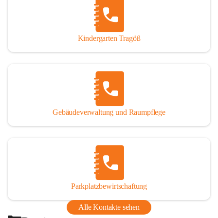
Thörl, Kapfenberg, Bruck an der Mur, Proleb, Trofaiach, 
Eisenerz, Vordernberg und Wildalpen
Kindergarten Tragöß
Bezirk:
 Bruck-Mürzzuschlag
Bundesland:
 Steiermark
Gebäudeverwaltung und Raumpflege
Parkplatzbewirtschaftung
Alle Kontakte sehen