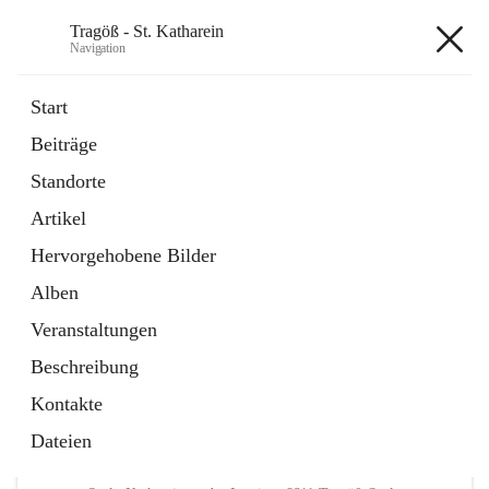
Tragöß - St. Katharein
Navigation
Tragöß - St. Katharein
Start
Beiträge
öffnet
Öffnungszeiten
Standorte
in
Externe Webseite
neuem
Artikel
Tab
öffnet
Abenteuerregion Erzberg-Leoben
in
Artikel
Hervorgehobene Bilder
neuem
Tab
Alben
+3
Veranstaltungen
Beschreibung
Kontakte
Dateien
Hauptadresse