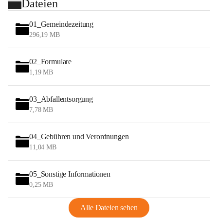
Dateien
01_Gemeindezeitung
296,19 MB
02_Formulare
1,19 MB
03_Abfallentsorgung
7,78 MB
04_Gebühren und Verordnungen
11,04 MB
05_Sonstige Informationen
0,25 MB
Alle Dateien sehen